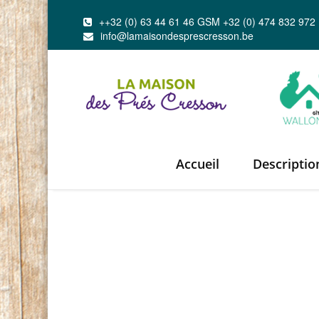
++32 (0) 63 44 61 46 GSM +32 (0) 474 832 972
info@lamaisondesprescresson.be
Accueil
Descriptio