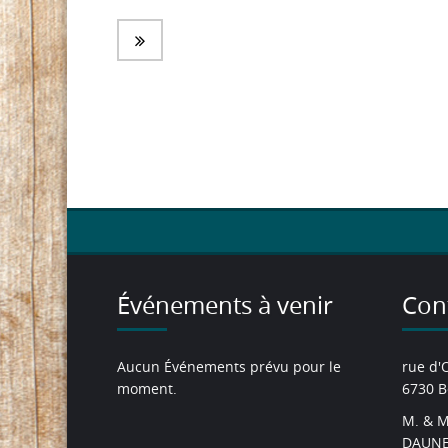
Événements à venir
Con
Aucun Événements prévu pour le
rue d'
moment.
6730 B
M. & M
DAUNE