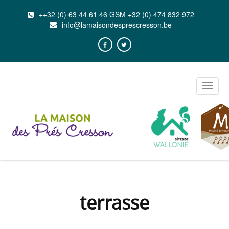
++32 (0) 63 44 61 46 GSM +32 (0) 474 832 972
info@lamaisondesprescresson.be
Toggle
naviga
terrasse