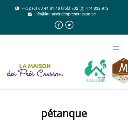
++32 (0) 63 44 61 46 GSM +32 (0) 474 832 972
info@lamaisondesprescresson.be
Toggle
naviga
pétanque