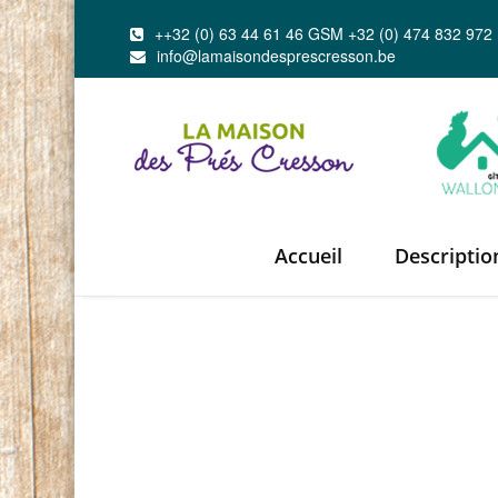
++32 (0) 63 44 61 46 GSM +32 (0) 474 832 972
info@lamaisondesprescresson.be
Accueil
Descriptio