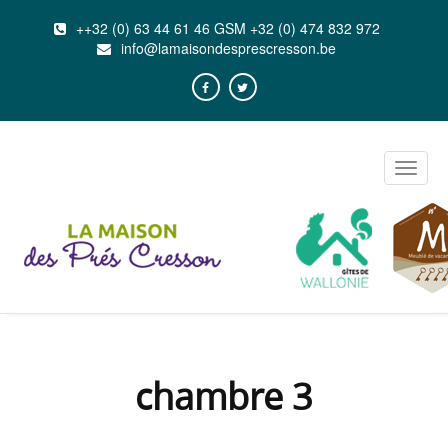
++32 (0) 63 44 61 46 GSM +32 (0) 474 832 972
info@lamaisondesprescresson.be
Toggle
naviga
chambre 3