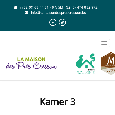
++32 (0) 63 44 61 46 GSM +32 (0) 474 832 972
info@lamaisondesprescresson.be
Toggle
naviga
Kamer 3