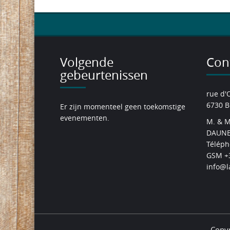
Volgende
Con
gebeurtenissen
rue d'
6730 B
Er zijn momenteel geen toekomstige
evenementen.
M. & M
DAUNE
Téléph
GSM +3
info@l
Copyr