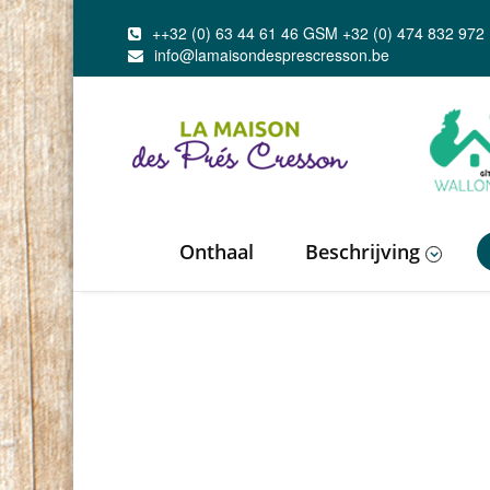
++32 (0) 63 44 61 46 GSM +32 (0) 474 832 972
info@lamaisondesprescresson.be
Onthaal
Beschrijving