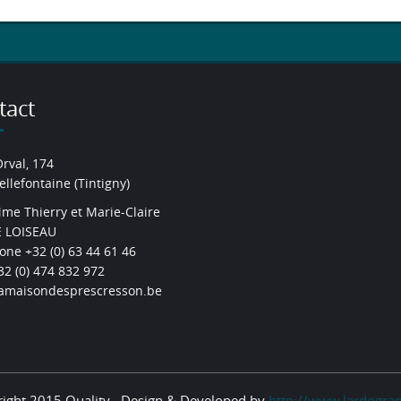
tact
Orval, 174
ellefontaine (Tintigny)
me Thierry et Marie-Claire
 LOISEAU
one +32 (0) 63 44 61 46
2 (0) 474 832 972
amaisondesprescresson.be
ight 2015 Quality . Design & Developed by
http://www.lardograp