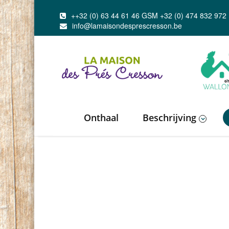
++32 (0) 63 44 61 46 GSM +32 (0) 474 832 972
info@lamaisondesprescresson.be
Onthaal
Beschrijving