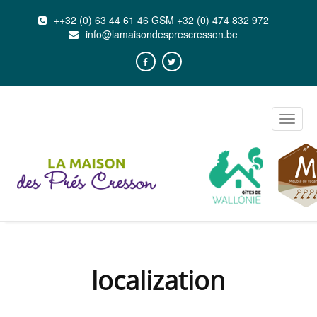
++32 (0) 63 44 61 46 GSM +32 (0) 474 832 972
info@lamaisondesprescresson.be
Toggle
naviga
localization