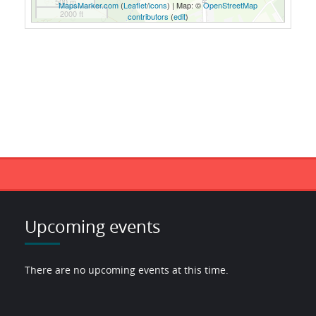
500 m
MapsMarker.com
(
Leaflet
/
icons
) | Map: ©
OpenStreetMap
2000 ft
contributors
(
edit
)
Upcoming events
There are no upcoming events at this time.