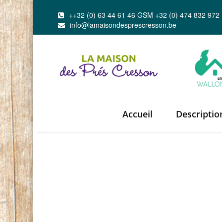
++32 (0) 63 44 61 46 GSM +32 (0) 474 832 972
info@lamaisondesprescresson.be
Accueil
Descriptio