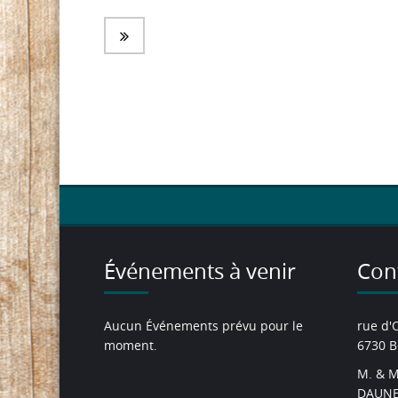
Événements à venir
Con
Aucun Événements prévu pour le
rue d'
moment.
6730 B
M. & M
DAUNE