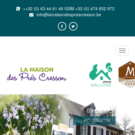
++32 (0) 63 44 61 46 GSM +32 (0) 474 832 972
info@lamaisondesprescresson.be
Toggle
naviga
Bienvenue
... en gaume