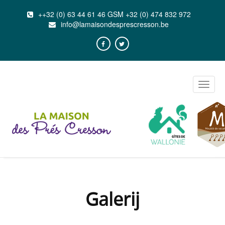
++32 (0) 63 44 61 46 GSM +32 (0) 474 832 972
info@lamaisondesprescresson.be
Toggle
naviga
Galerij