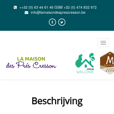
++32 (0) 63 44 61 46 GSM +32 (0) 474 832 972
info@lamaisondesprescresson.be
Toggle
naviga
Beschrijving