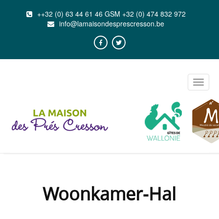
++32 (0) 63 44 61 46 GSM +32 (0) 474 832 972
info@lamaisondesprescresson.be
Toggle
naviga
Woonkamer-Hal