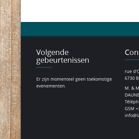
Volgende
Con
gebeurtenissen
rue d'
6730 B
Er zijn momenteel geen toekomstige
evenementen.
M. & M
DAUNE
Téléph
GSM +3
info@l