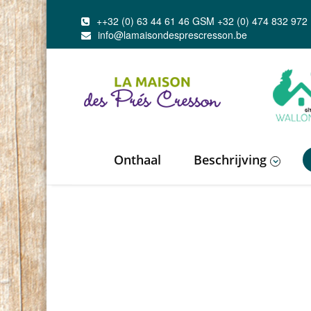
++32 (0) 63 44 61 46 GSM +32 (0) 474 832 972
info@lamaisondesprescresson.be
Onthaal
Beschrijving