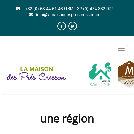
++32 (0) 63 44 61 46 GSM +32 (0) 474 832 972
info@lamaisondesprescresson.be
Toggle
naviga
une région