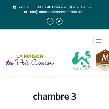
++32 (0) 63 44 61 46 GSM +32 (0) 474 832 972
info@lamaisondesprescresson.be
Toggle
naviga
chambre 3