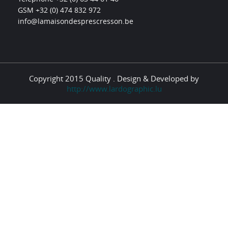
GSM +32 (0) 474 832 972
info@lamaisondesprescresson.be
Copyright 2015 Quality . Design & Developed by
http://www.lardographic.lu