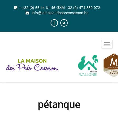
++32 (0) 63 44 61 46 GSM +32 (0) 474 832 972
info@lamaisondesprescresson.be
Toggle
naviga
pétanque