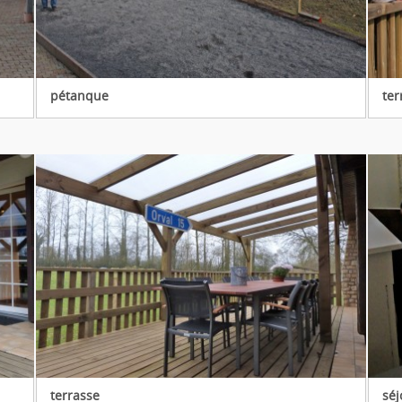
pétanque
ter
terrasse
séj