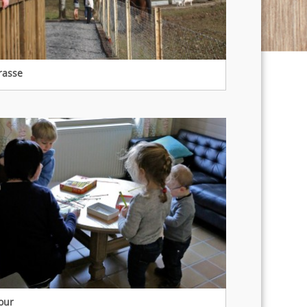
rasse
our