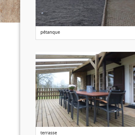
pétanque
terrasse