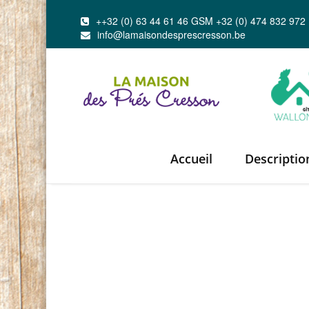
++32 (0) 63 44 61 46 GSM +32 (0) 474 832 972
info@lamaisondesprescresson.be
Accueil
Descriptio