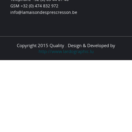
GSM +32 (0) 474 832 972
info@lamaisondesprescresson.be
Copyright 2015 Quality . Design & Developed by
http://www.lardographic.lu