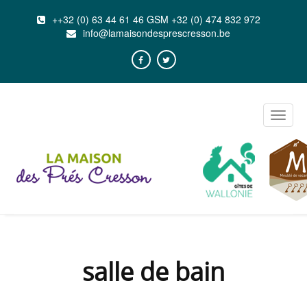
++32 (0) 63 44 61 46 GSM +32 (0) 474 832 972
info@lamaisondesprescresson.be
Toggle
naviga
salle de bain