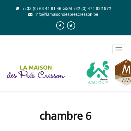
++32 (0) 63 44 61 46 GSM +32 (0) 474 832 972
info@lamaisondesprescresson.be
Toggle
naviga
chambre 6