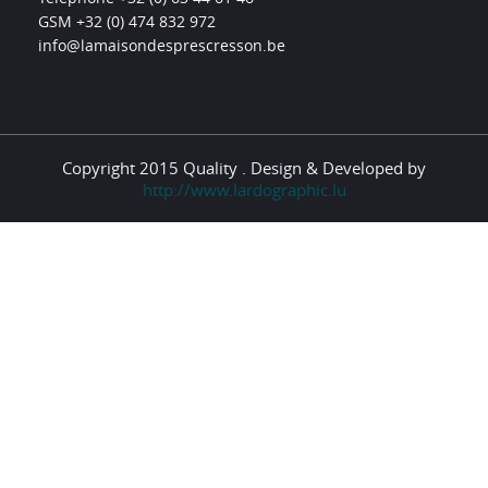
GSM +32 (0) 474 832 972
info@lamaisondesprescresson.be
Copyright 2015 Quality . Design & Developed by
http://www.lardographic.lu