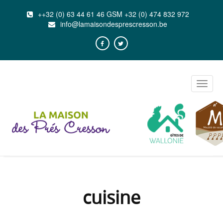
++32 (0) 63 44 61 46 GSM +32 (0) 474 832 972
info@lamaisondesprescresson.be
Toggle
naviga
cuisine