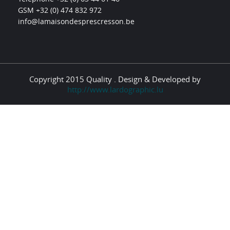
GSM +32 (0) 474 832 972
info@lamaisondesprescresson.be
Copyright 2015 Quality . Design & Developed by
http://www.lardographic.lu