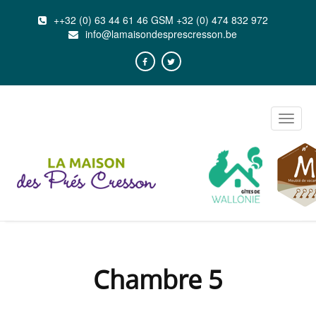
++32 (0) 63 44 61 46 GSM +32 (0) 474 832 972
info@lamaisondesprescresson.be
Toggle
naviga
Chambre 5